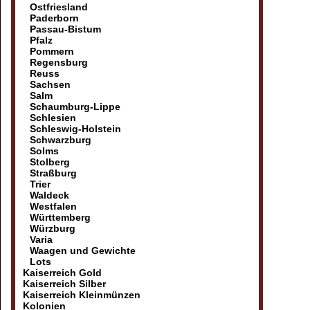
Ostfriesland
Paderborn
Passau-Bistum
Pfalz
Pommern
Regensburg
Reuss
Sachsen
Salm
Schaumburg-Lippe
Schlesien
Schleswig-Holstein
Schwarzburg
Solms
Stolberg
Straßburg
Trier
Waldeck
Westfalen
Württemberg
Würzburg
Varia
Waagen und Gewichte
Lots
Kaiserreich Gold
Kaiserreich Silber
Kaiserreich Kleinmünzen
Kolonien