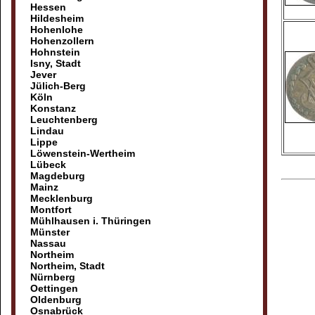
Hessen
Hildesheim
Hohenlohe
Hohenzollern
Hohnstein
Isny, Stadt
Jever
Jülich-Berg
Köln
Konstanz
Leuchtenberg
Lindau
Lippe
Löwenstein-Wertheim
Lübeck
Magdeburg
Mainz
Mecklenburg
Montfort
Mühlhausen i. Thüringen
Münster
Nassau
Northeim
Northeim, Stadt
Nürnberg
Oettingen
Oldenburg
Osnabrück