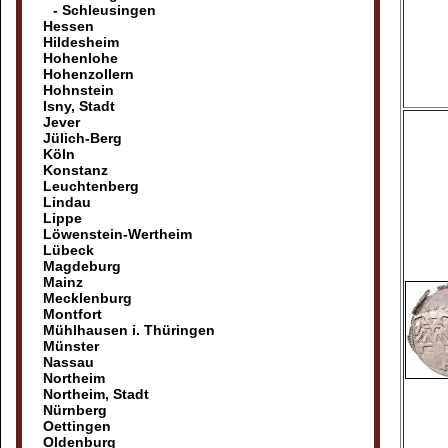
- Schleusingen
Hessen
Hildesheim
Hohenlohe
Hohenzollern
Hohnstein
Isny, Stadt
Jever
Jülich-Berg
Köln
Konstanz
Leuchtenberg
Lindau
Lippe
Löwenstein-Wertheim
Lübeck
Magdeburg
Mainz
Mecklenburg
Montfort
Mühlhausen i. Thüringen
Münster
Nassau
Northeim
Northeim, Stadt
Nürnberg
Oettingen
Oldenburg