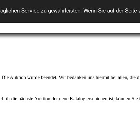
ENGLISH
lichen Service zu gewährleisten. Wenn Sie auf der Seite 
Startseite
Auktion
Auktionshilfe
Onlineshop
In
Die Auktion wurde beendet. Wir bedanken uns hiermit bei allen, die di
d für die nächste Auktion der neue Katalog erschienen ist, können Sie ih