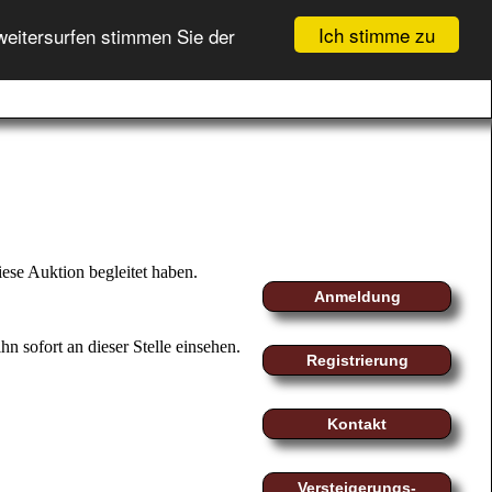
Ich stimme zu
weitersurfen stimmen Sie der
GEBOTSLISTE (
0
)
fo
myMoeller
Registrierung
WARENKORB (
0
)
Login
ese Auktion begleitet haben.
Anmeldung
n sofort an dieser Stelle einsehen.
Registrierung
Kontakt
Versteigerungs-