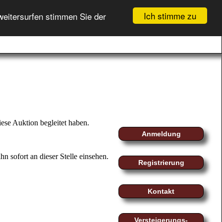
Ich stimme zu
weitersurfen stimmen Sie der
GEBOTSLISTE (
0
)
fo
myMoeller
Registrierung
WARENKORB (
0
)
Login
ese Auktion begleitet haben.
Anmeldung
n sofort an dieser Stelle einsehen.
Registrierung
Kontakt
Versteigerungs-