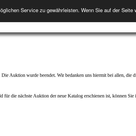
ENGLISH
lichen Service zu gewährleisten. Wenn Sie auf der Seite 
Startseite
Auktion
Auktionshilfe
Onlineshop
In
Die Auktion wurde beendet. Wir bedanken uns hiermit bei allen, die di
d für die nächste Auktion der neue Katalog erschienen ist, können Sie ih